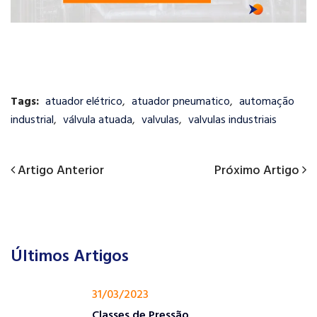
Tags:
atuador elétrico
,
atuador pneumatico
,
automação
industrial
,
válvula atuada
,
valvulas
,
valvulas industriais
Previous
Próximo
Artigo Anterior
Próximo Artigo
Navegação
Post
Artigo
de
Post
Últimos Artigos
31/03/2023
Classes de Pressão