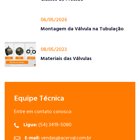
06/05/2026
Montagem da Válvula na Tubulação
08/05/2023
Materiais das Válvulas
Equipe Técnica
Entre em contato conosco:
Ligue:
(54) 3419-5080
E-mail:
vendas@acerval.com.br