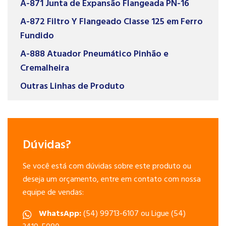
A-871 Junta de Expansão Flangeada PN-16
A-872 Filtro Y Flangeado Classe 125 em Ferro
Fundido
A-888 Atuador Pneumático Pinhão e
Cremalheira
Outras Linhas de Produto
Dúvidas?
Se você está com dúvidas sobre este produto ou
deseja um orçamento, entre em contato com nossa
equipe de vendas:
WhatsApp:
(54) 99713-6107 ou Ligue (54)