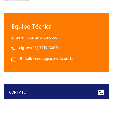
Equipe Técnica
Entre em contato conosco:
Ligue:
(54) 3419-5080
E-mail:
vendas@acerval.com.br
CONTATO