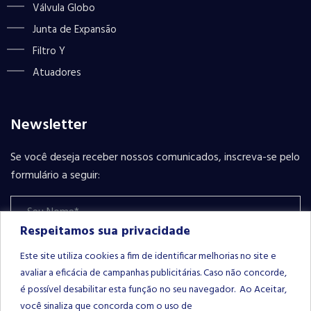
Válvula Globo
Junta de Expansão
Filtro Y
Atuadores
Newsletter
Se você deseja receber nossos comunicados, inscreva-se pelo
formulário a seguir:
Respeitamos sua privacidade
Este site utiliza cookies a fim de identificar melhorias no site e
avaliar a eficácia de campanhas publicitárias. Caso não concorde,
é possível desabilitar esta função no seu navegador. Ao Aceitar,
INSCREVER-SE
Please leave this field empty.
você sinaliza que concorda com o uso de