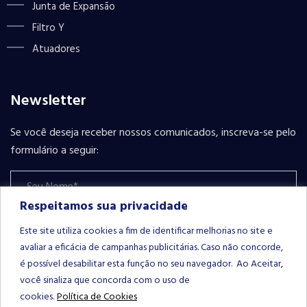
Junta de Expansão
Filtro Y
Atuadores
Newsletter
Se você deseja receber nossos comunicados, inscreva-se pelo
formulário a seguir:
Respeitamos sua privacidade
Este site utiliza cookies a fim de identificar melhorias no site e
avaliar a eficácia de campanhas publicitárias. Caso não concorde,
é possível desabilitar esta função no seu navegador. Ao Aceitar,
INSCREVER-SE
Please leave this field empty.
você sinaliza que concorda com o uso de
cookies.
Política de Cookies