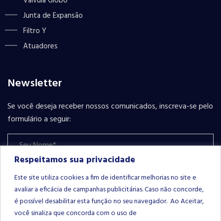
Válvula Globo
Junta de Expansão
Filtro Y
Atuadores
Newsletter
Se você deseja receber nossos comunicados, inscreva-se pelo
formulário a seguir:
Respeitamos sua privacidade
Este site utiliza cookies a fim de identificar melhorias no site e
avaliar a eficácia de campanhas publicitárias. Caso não concorde,
é possível desabilitar esta função no seu navegador. Ao Aceitar,
Please leave this field empty.
INSCREVER-SE
você sinaliza que concorda com o uso de