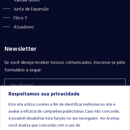
Válvula Globo
Junta de Expansão
Filtro Y
Atuadores
Newsletter
Se você deseja receber nossos comunicados, inscreva-se pelo
formulário a seguir:
Respeitamos sua privacidade
Este site utiliza cookies a fim de identificar melhorias no site e
avaliar a eficácia de campanhas publicitárias. Caso não concorde,
é possível desabilitar esta função no seu navegador. Ao Aceitar,
Please leave this field empty.
INSCREVER-SE
você sinaliza que concorda com o uso de