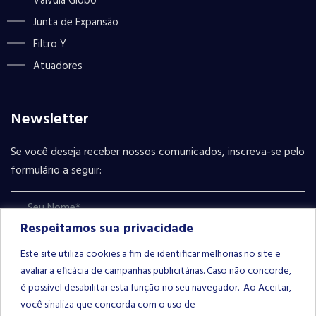
Válvula Globo
Junta de Expansão
Filtro Y
Atuadores
Newsletter
Se você deseja receber nossos comunicados, inscreva-se pelo
formulário a seguir:
Respeitamos sua privacidade
Este site utiliza cookies a fim de identificar melhorias no site e
avaliar a eficácia de campanhas publicitárias. Caso não concorde,
é possível desabilitar esta função no seu navegador. Ao Aceitar,
INSCREVER-SE
Please leave this field empty.
você sinaliza que concorda com o uso de