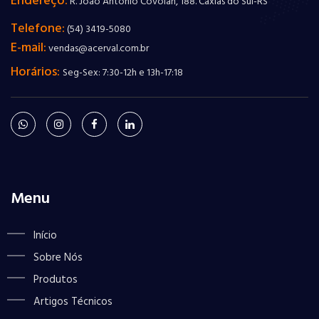
Endereço:
R. João Antônio Covolan, 188. Caxias do Sul-RS
Telefone:
(54) 3419-5080
E-mail:
vendas@acerval.com.br
Horários:
Seg-Sex: 7:30-12h e 13h-17:18
Menu
Início
Sobre Nós
Produtos
Artigos Técnicos