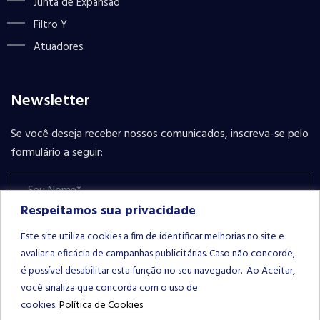
Junta de Expansão
Filtro Y
Atuadores
Newsletter
Se você deseja receber nossos comunicados, inscreva-se pelo
formulário a seguir:
Respeitamos sua privacidade
Este site utiliza cookies a fim de identificar melhorias no site e
avaliar a eficácia de campanhas publicitárias. Caso não concorde,
é possível desabilitar esta função no seu navegador. Ao Aceitar,
Please leave this field empty.
INSCREVER-SE
você sinaliza que concorda com o uso de
cookies.
Política de Cookies