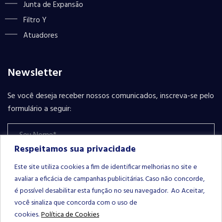
Junta de Expansão
Filtro Y
Atuadores
Newsletter
Se você deseja receber nossos comunicados, inscreva-se pelo
formulário a seguir:
Respeitamos sua privacidade
Este site utiliza cookies a fim de identificar melhorias no site e
avaliar a eficácia de campanhas publicitárias. Caso não concorde,
é possível desabilitar esta função no seu navegador. Ao Aceitar,
Please leave this field empty.
INSCREVER-SE
você sinaliza que concorda com o uso de
cookies.
Política de Cookies